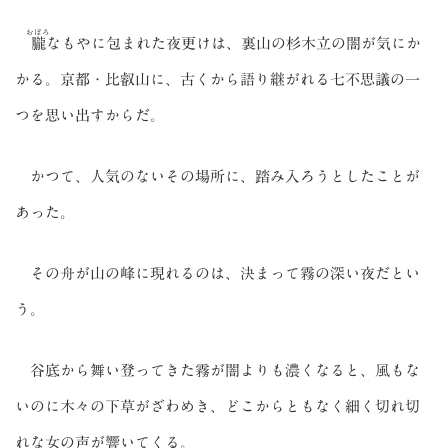
おぼろ
朧
なもやに包まれた夜更けは、裏山の杉木立の闇が気にか
かる。京都・比叡山に、古くから語り継がれる七不思議の一
つを思い出すからだ。
かつて、人気のないその場所に、踏み入ろうとしたことが
あった。
その舟が山の峰に現れるのは、決まって霧の深い夜だとい
う。
谷底から舞い登ってきた霧が闇よりも濃くなると、風もな
いのに木々の下草がざわめき、どこからともなく細く切れ切
れな女の声が響いてくる。