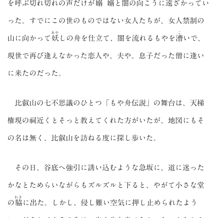
を呼ぶ切れ切れの声だけが
嫋嫋
と闇の向こうに遠ざかってい
った。すでにこの世のものではない女人たちが、女人禁制の
あや
こ
山に向かって
妖
しの舟を仕立て、闇を流れるもやを
漕
いで、
現世で再び逢えなかった恋人や、夫や、息子だった僧に逢い
に来たのだった。
比叡山の七不思議のひとつ「もや舟伝説」の舞台は、
天
梯
権現の
祠
近くとそっと教えてくれた方がいたが、地図にもそ
の名は無く、比叡山を訪ねる度に探し歩いた。
その日、谷底へ強引に誘い込むような急坂に、道に迷った
かなとためらいながらもズルズルと下ると、やがて小さな堂
わき
の
脇
に出た。しかし、侵し難い空気に押し止められたよう