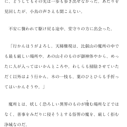
に、どうしてもその先は一歩も歩き出せなかった。あたりを
見回したが、小鳥の声さえも聞こえない。
不安に襲われて駆け戻る途中、堂守りの方に出会った。
「行かんほうがよろし。天梯権現は、比叡山の魔所の中で
も最も厳しい場所や。あの山そのものが御神体やから、めっ
たに人が入ってはいかんところや。わしらも掃除させていた
だく以外はよう行かん。木の一枝も、葉のひとひらも手折っ
てはいかんそうや。」
す
魔所とは、妖しく恐ろしい異界のものが
棲
む場所などでは
なく、善事をみだりに侵そうとする俗界の魔を、厳しく拒む
浄域なのだ。