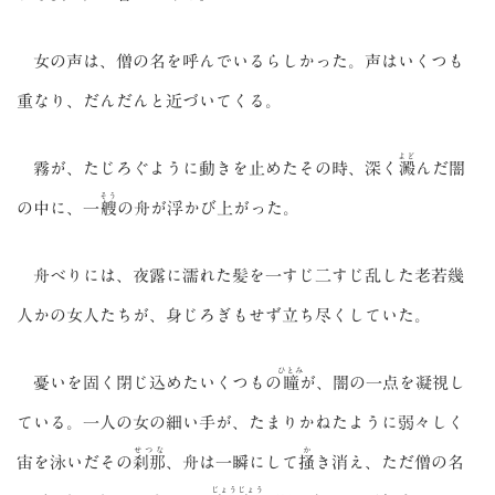
女の声は、僧の名を呼んでいるらしかった。声はいくつも
重なり、だんだんと近づいてくる。
よど
霧が、たじろぐように動きを止めたその時、深く
澱
んだ闇
そう
の中に、一
艘
の舟が浮かび上がった。
舟べりには、夜露に濡れた髪を一すじ二すじ乱した老若幾
人かの女人たちが、身じろぎもせず立ち尽くしていた。
ひとみ
憂いを固く閉じ込めたいくつもの
瞳
が、闇の一点を凝視し
ている。一人の女の細い手が、たまりかねたように弱々しく
せつな
か
宙を泳いだその
刹那
、舟は一瞬にして
掻
き消え、ただ僧の名
じょうじょう