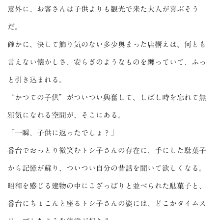
意外に、お客さんは子供よりも観光で来た大人が喜ぶそう
だ。
確かに、決して飾り気のない多少奥まった店構えは、何とも
言えない懐かしさ、安らぎのようなものを纏っていて、ふっ
と引き込まれる。
“かつての子供”がついつい興奮して、しばし時を忘れて無
邪気になれる空間が、そこにある。
「一瞬、子供に返ったでしょ？」
番台でおっとり微笑むトシ子さんの存在に、手にした駄菓子
から記憶が蘇り、ついつい自分の昔話を聞いて欲しくなる。
昭和を感じる建物の中にこざっぱりと並べられた駄菓子と、
番台にちょこんと座るトシ子さんの姿には、どこかタイムス