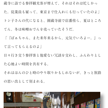
蔵寺に詣でる参拝観光客が増えて、それはそれは忙しかっ
た。従業員も雇って、東京まで仕入れにも行っていたのよ」
トシ子さんの代になると、圓蔵寺前で店番傍ら、夏はところ
てん、冬は味噌おでんを売っていたそうだ。
「『ばぁちゃん、また来年来るから、元気でいろよー。』っ
て言ってもらえるのよ」
日々行き交う参拝客と他愛ない冗談を交わし、ふんわりとし
た心地よい時間を共有する。
それはほんのひと時のやり取りかもしれないが、きっと旅路
の思い出として刻まれる。