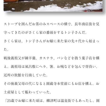
ストーブを囲んだお茶のみスペースの横で、長年商店街を見
守ってきたのがさくら家の番頭をするトシ子さんだ。
さくら家は、トシ子さんがお嫁に来た家の先々代から始まっ
た。
戦後義祖父が練羊羹、カステラ、パンなどを扱う菓子店を構
え、義祖母は風呂敷にヘラ、箸、お椀などを包んで背負い、
近所の旅館を行商していた。
その後義父母の代になると圓蔵寺本堂前にもお店を構え、お
土産屋として賑わっていった。
「25歳でお嫁に来た頃は、柳津町は温泉街でもあったし、圓