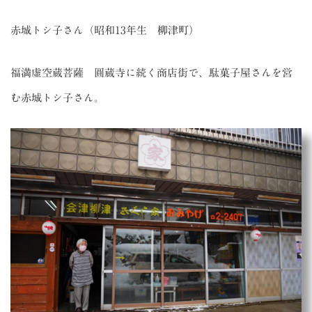
赤城トシ子さん（昭和13年生 柳津町）
福満虚空蔵菩薩 圓蔵寺に続く商店街で、駄菓子屋さんを営
む赤城トシ子さん。