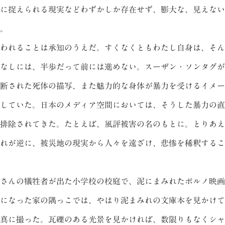
に捉えられる現実などわずかしか存在せず、膨大な、見えない
。
われることは承知のうえだ。すくなくともわたし自身は、そん
なしには、半歩だって前には進めない。スーザン・ソンタグが
断された死体の描写、また魅力的な身体が暴力を受けるイメー
していた。日本のメディア空間においては、そうした暴力の直
排除されてきた。たとえば、風評被害の名のもとに。とりあえ
れが逆に、被災地の現実から人々を遠ざけ、悲惨を稀釈するこ
さんの犠牲者が出た小学校の校庭で、泥にまみれたポルノ映画
になった家の隅っこでは、やはり泥まみれの文庫本を見かけて
真に撮った。瓦礫のある光景を見かければ、数限りもなくシャ