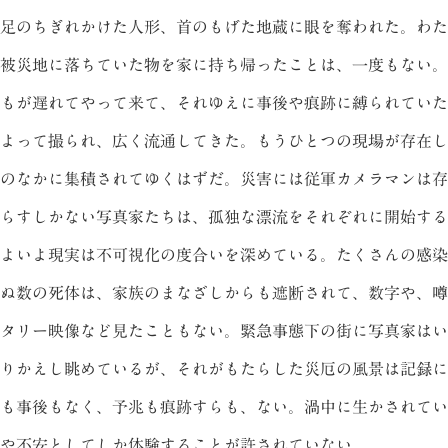
足のちぎれかけた人形、首のもげた地蔵に眼を奪われた。わた
被災地に落ちていた物を家に持ち帰ったことは、一度もない。
もが遅れてやって来て、それゆえに事後や痕跡に縛られていた
よって撮られ、広く流通してきた。もうひとつの現場が存在し
のなかに集積されてゆくはずだ。災害には従軍カメラマンは存
らすしかない写真家たちは、孤独な漂流をそれぞれに開始する
よいよ現実は不可視化の度合いを深めている。たくさんの感染
ぬ数の死体は、家族のまなざしからも遮断されて、数字や、噂
タリー映像など見たこともない。緊急事態下の街に写真家はい
りかえし眺めているが、それがもたらした災厄の風景は記録に
も事後もなく、予兆も痕跡すらも、ない。渦中に生かされてい
や不安としてしか体験することが許されていない。