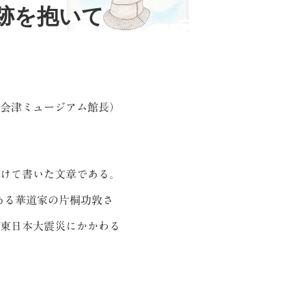
痕跡を抱いて
奥会津ミュージアム館長）
受けて書いた文章である。
である華道家の片桐功敦さ
東日本大震災にかかわる