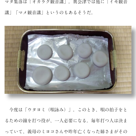
マタ集落は「オカラク観音講」。奥会津では他に「イモ観音
講」「マメ観音講」というのもあるそうだ。
今度は「ウタヨミ（唄詠み）」。このとき、唄の拍子をと
るための鐘を打つ役が、一人必要になる。毎年打つ人は決ま
っていて、義母のミヨコさんや昨年亡くなった姉さまがその