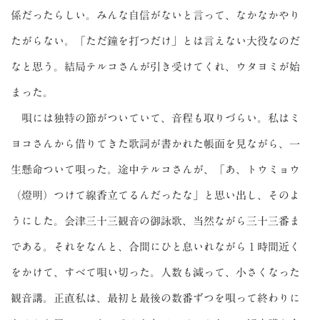
係だったらしい。みんな自信がないと言って、なかなかやり
たがらない。「ただ鐘を打つだけ」とは言えない大役なのだ
なと思う。結局テルコさんが引き受けてくれ、ウタヨミが始
まった。
唄には独特の節がついていて、音程も取りづらい。私はミ
ヨコさんから借りてきた歌詞が書かれた帳面を見ながら、一
生懸命ついて唄った。途中テルコさんが、「あ、トウミョウ
（燈明）つけて線香立てるんだったな」と思い出し、そのよ
うにした。会津三十三観音の御詠歌、当然ながら三十三番ま
である。それをなんと、合間にひと息いれながら１時間近く
をかけて、すべて唄い切った。人数も減って、小さくなった
観音講。正直私は、最初と最後の数番ずつを唄って終わりに