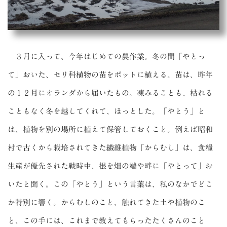
３月に入って、今年はじめての農作業。冬の間「やとっ
て」おいた、セリ科植物の苗をポットに植える。苗は、昨年
の１２月にオランダから届いたもの。凍みることも、枯れる
こともなく冬を越してくれて、ほっとした。「やとう」と
は、植物を別の場所に植えて保管しておくこと。例えば昭和
村で古くから栽培されてきた繊維植物「からむし」は、食糧
生産が優先された戦時中、根を畑の端や畔に「やとって」お
いたと聞く。この「やとう」という言葉は、私のなかでどこ
か特別に響く。からむしのこと、触れてきた土や植物のこ
と、この手には、これまで教えてもらったたくさんのこと