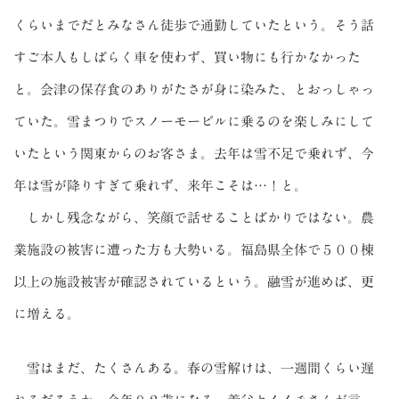
くらいまでだとみなさん徒歩で通勤していたという。そう話
すご本人もしばらく車を使わず、買い物にも行かなかった
と。会津の保存食のありがたさが身に染みた、とおっしゃっ
ていた。雪まつりでスノーモービルに乗るのを楽しみにして
いたという関東からのお客さま。去年は雪不足で乗れず、今
年は雪が降りすぎて乗れず、来年こそは…！と。
しかし残念ながら、笑顔で話せることばかりではない。農
業施設の被害に遭った方も大勢いる。福島県全体で５００棟
以上の施設被害が確認されているという。融雪が進めば、更
に増える。
雪はまだ、たくさんある。春の雪解けは、一週間くらい遅