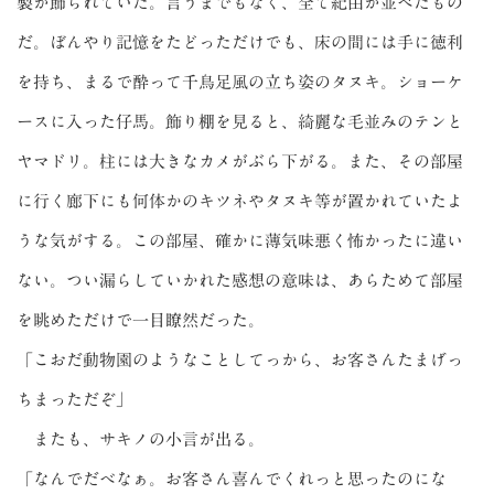
製が飾られていた。言うまでもなく、全て紀由が並べたもの
だ。ぼんやり記憶をたどっただけでも、床の間には手に徳利
を持ち、まるで酔って千鳥足風の立ち姿のタヌキ。ショーケ
ースに入った仔馬。飾り棚を見ると、綺麗な毛並みのテンと
ヤマドリ。柱には大きなカメがぶら下がる。また、その部屋
に行く廊下にも何体かのキツネやタヌキ等が置かれていたよ
うな気がする。この部屋、確かに薄気味悪く怖かったに違い
ない。つい漏らしていかれた感想の意味は、あらためて部屋
を眺めただけで一目瞭然だった。
「こおだ動物園のようなことしてっから、お客さんたまげっ
ちまっただぞ」
またも、サキノの小言が出る。
「なんでだべなぁ。お客さん喜んでくれっと思ったのにな