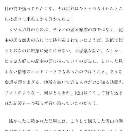
目の前で獲ってたからな。それ以外はひとっつもオレんとこ
には売りに来ねぇから分かんねぇ」
カジカ以外のものは、サキノの居る旅館の方ではなく、紀
由の居る商店の方に全て持ち込まれていたようだ。旅館で使
うものなのに旅館に売りに来ない。不思議な話だ。もしかし
たらお人好しの紀由の元に持っていくのが良し、といった見
えない情報のネットワークでもあったのでは？ふと、そんな
妄想が頭をよぎる。他所を商いで巡る人達だけが知る訪問先
リストのような…。何はともあれ、紀由はこうして持ち込ま
れた剥製も一つ残らず買い取っていたのだろう。
怖かったと称された部屋には、こうして購入した沢山の剝