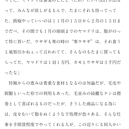
ってた。ヤマドリは蕎麦のしたじ（たれ）にいい出汁が出る
って、みんなが欲しがるもんで、たまにそれも持ってって
た。鉄砲やっていいのは１１月の１５日から２月の１５日ま
でだべ。その間でも１月の頭頃までのヤマドリは、脂がのっ
て特に旨いだ。ウサギも寒の時の“寒ウサギ”は、それ食う
と風邪引かねぇって言われてて、そんなのもたまに買っても
らってた。ヤマドリは１羽１万円、カモとウサギは３千円だ
ったな」
狩猟からの恵みは貴重な食材となるのは勿論だが、毛皮や
剝製といった形での利用もあった。毛並みの綺麗なテンは襟
巻として喜ばれるものだったが、そうした商品になる為に
は、皮をむいて脂をぬくような下処理が色々ある。そんな仕
事を手間賃程度でやってくれる人が、この辺りにも何人かい