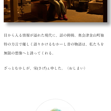
目から入る情報が溢れた現代に、話の抑揚、奥会津金山町独
特の方言で優しく語りかけるむかーし昔の物語は、私たちを
無限の想像へと誘ってくれる。
ざっとむかしが、栄(さげ)ぇ申した。（おしまい）