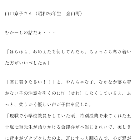
山口京子さん（昭和26年生 金山町）
むかーしの話だぁ・・・
「ほらほら、おめぇたち何してんだぁ。ちょっこら席さ着い
た方がいいべしたぁ」
「席に着きなさい！！」と、やんちゃな子、なかなか落ち着
かない子の注意を引くのに忙（せわ）しなくしていると、ふ
っと、柔らかく優しい声が子供を促した。
「現職で小学校教員をしていた頃、特別授業で来てくれた五
十嵐七重先生が語りかける会津弁が本当にきれいで、美しさ
に背中がゾクゾクしたのよ。耳にすっと馴染んで、心が繋が