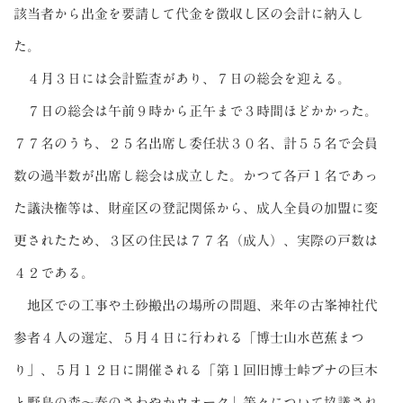
該当者から出金を要請して代金を徴収し区の会計に納入し
た。
４月３日には会計監査があり、７日の総会を迎える。
７日の総会は午前９時から正午まで３時間ほどかかった。
７７名のうち、２５名出席し委任状３０名、計５５名で会員
数の過半数が出席し総会は成立した。かつて各戸１名であっ
た議決権等は、財産区の登記関係から、成人全員の加盟に変
更されたため、３区の住民は７７名（成人）、実際の戸数は
４２である。
地区での工事や土砂搬出の場所の問題、来年の古峯神社代
参者４人の選定、５月４日に行われる「博士山水芭蕉まつ
り」、５月１２日に開催される「第１回旧博士峠ブナの巨木
と野鳥の森～春のさわやかウオーク」等々について協議され