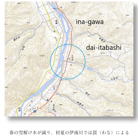
春の雪解け水が減り、初夏の伊南川では罠（わな）による