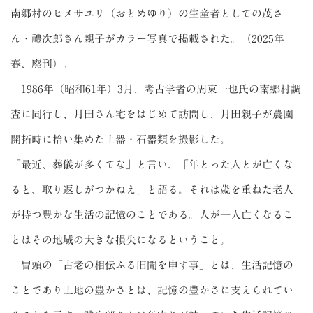
南郷村のヒメサユリ（おとめゆり）の生産者としての茂さ
ん・禮次郎さん親子がカラー写真で掲載された。（2025年
春、廃刊）。
1986年（昭和61年）3月、考古学者の周東一也氏の南郷村調
査に同行し、月田さん宅をはじめて訪問し、月田親子が農園
開拓時に拾い集めた土器・石器類を撮影した。
「最近、葬儀が多くてな」と言い、「年とった人とが亡くな
ると、取り返しがつかねえ」と語る。それは歳を重ねた老人
が持つ豊かな生活の記憶のことである。人が一人亡くなるこ
とはその地域の大きな損失になるということ。
冒頭の「古老の相伝ふる旧聞を申す事」とは、生活記憶の
ことであり土地の豊かさとは、記憶の豊かさに支えられてい