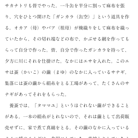
サカナトリも皆でやった。一斗缶を半分に割って麻布を張
り、穴をひとつ開けた「ガンカラ（缶空）」という道具を作
る。オカア（母）やバア（祖母）が機織りをして麻布を織っ
ていたから、その切れ端などの布で、かぶせる網を作っても
らって自分で作った。皆、自分で作ったガンカラを持って、
夕方に川にそれを仕掛けた。なかにはエサを入れた。このエ
サは蚕（かいこ）の繭（まゆ）のなかに入っているサナギ。
集落には蚕の繭から絹糸をとる工場があって、たくさんのサ
ナギがあってそれをもらった。
養蚕では、「タママユ」というほぐれない繭ができること
がある。一本の絹糸がとれないので、それは繭として出荷販
売せずに、家で煮て真綿をとる。その繭のなかに入っている