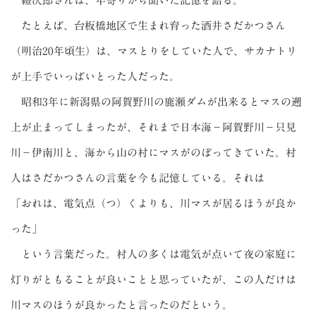
禮次郎さんは、年寄りから聞いた記憶を語る。
たとえば、台板橋地区で生まれ育った酒井さだかつさん
（明治20年頃生）は、マスとりをしていた人で、サカナトリ
が上手でいっぱいとった人だった。
昭和3年に新潟県の阿賀野川の鹿瀬ダムが出来るとマスの遡
上が止まってしまったが、それまで日本海－阿賀野川－只見
川－伊南川と、海から山の村にマスがのぼってきていた。村
人はさだかつさんの言葉を今も記憶している。それは
「おれは、電気点（つ）くよりも、川マスが居るほうが良か
った」
という言葉だった。村人の多くは電気が点いて夜の家庭に
灯りがともることが良いことと思っていたが、この人だけは
川マスのほうが良かったと言ったのだという。