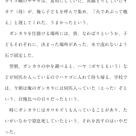
カイコ蛾のサナギは、食用にしていた。真綿とりしていたオ
カア（母）が、俺ら子どもを呼んで集め、「火であぶって喰
え」と渡してくれた。うまかったという。
ガンカラを仕掛ける場所には、皆、なわばりというか、子
どもそれぞれに、決まった場所があった。水で流れないよう
石で固定した。
翌朝、ガンカラの中を調べると、ハヤ（ボヤともいう）な
どが何匹か入っているのでハケゴに入れて持ち帰る。学校で
は、今朝は俺のガンカラには何匹入っていた（とった）ぞと
いう、自慢比べの日々だったという。
時にガンカラにはカワネズミも入っていることがあり、た
いがいなかで窒息死していたという。それを出すのはいやだ
った。