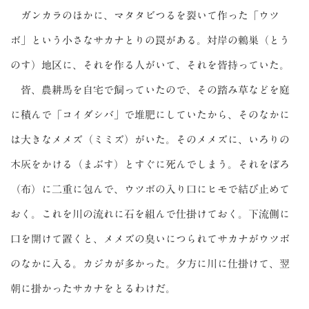
ガンカラのほかに、マタタビつるを裂いて作った「ウツ
ボ」という小さなサカナとりの罠がある。対岸の鶇巣（とう
のす）地区に、それを作る人がいて、それを皆持っていた。
皆、農耕馬を自宅で飼っていたので、その踏み草などを庭
に積んで「コイダシバ」で堆肥にしていたから、そのなかに
は大きなメメズ（ミミズ）がいた。そのメメズに、いろりの
木灰をかける（まぶす）とすぐに死んでしまう。それをぼろ
（布）に二重に包んで、ウツボの入り口にヒモで結び止めて
おく。これを川の流れに石を組んで仕掛けておく。下流側に
口を開けて置くと、メメズの臭いにつられてサカナがウツボ
のなかに入る。カジカが多かった。夕方に川に仕掛けて、翌
朝に掛かったサカナをとるわけだ。