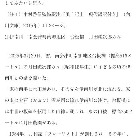
してみたいと思う。
（註１）中村啓信監修訳注『風土記上 現代語訳付き』（角
川文庫、2015年）112ページ。
(1)伊南川 南会津町南郷地区 台板橋 月田禮次郎さん
2025年3月29日、雪。南会津町南郷地区台板橋（標高516メ
ートル）の月田禮次郎さん（昭和18年生）に子どもの頃の伊
南川との話を聞いた。
家の西手に水田があり、その先を伊南川が北に流れる。家
の南は大石（おおひ）沢が西に流れ伊南川に注ぐ。台板橋に
は中世の板碑を転用した山神が祀られ、東の山稜、標高750メ
ートルに月田農園がある。
1984年、月刊誌『フローリスト』が創刊され、その年に、