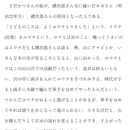
さだかつさんの妹が、禮次郎さん宅に嫁いだキヨさん（明
治22年生）。禮次郎さんの祖母となった人である。
「子どものころは、よくユワナとりをした」という。イワナ
(岩魚）をユワナという。ユワとは岩のこと。喰ってうまいの
はユワナだとも禮次郎さんは語る。秋、山にアケビとか、い
ろんな木の実が実るころになると、山に向かった。ユワナと
りはこの山の沢での活動だったという。道具は何もいらな
い。沢の岸に両手を入れてユワナを手づかみする。時代が下
ると両手に木綿で編んだ軍手をはめてやったもんだという。
つかんだユワナがぬるっと逃げることがあるが、軍手をはめ
てやれば滑り止めとなって逃げられない。小さな沢だと、石
を積んだりして沢水の流れを変えることができ、干上がった