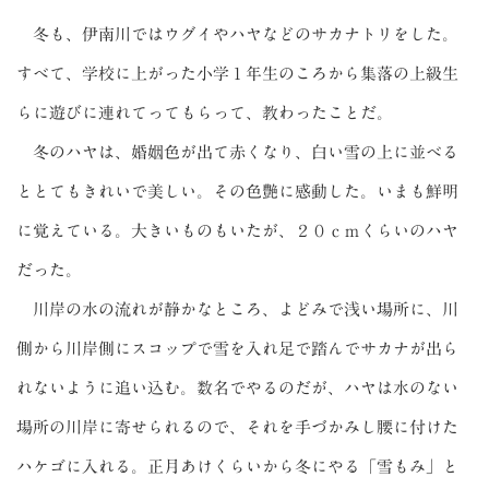
冬も、伊南川ではウグイやハヤなどのサカナトリをした。
すべて、学校に上がった小学１年生のころから集落の上級生
らに遊びに連れてってもらって、教わったことだ。
冬のハヤは、婚姻色が出て赤くなり、白い雪の上に並べる
ととてもきれいで美しい。その色艶に感動した。いまも鮮明
に覚えている。大きいものもいたが、２０ｃｍくらいのハヤ
だった。
川岸の水の流れが静かなところ、よどみで浅い場所に、川
側から川岸側にスコップで雪を入れ足で踏んでサカナが出ら
れないように追い込む。数名でやるのだが、ハヤは水のない
場所の川岸に寄せられるので、それを手づかみし腰に付けた
ハケゴに入れる。正月あけくらいから冬にやる「雪もみ」と