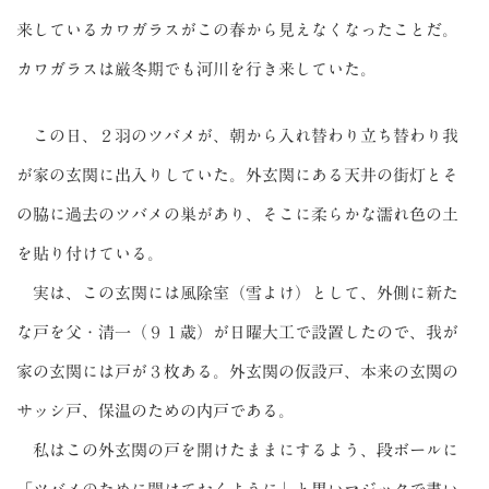
来しているカワガラスがこの春から見えなくなったことだ。
カワガラスは厳冬期でも河川を行き来していた。
この日、２羽のツバメが、朝から入れ替わり立ち替わり我
が家の玄関に出入りしていた。外玄関にある天井の街灯とそ
の脇に過去のツバメの巣があり、そこに柔らかな濡れ色の土
を貼り付けている。
実は、この玄関には風除室（雪よけ）として、外側に新た
な戸を父・清一（９１歳）が日曜大工で設置したので、我が
家の玄関には戸が３枚ある。外玄関の仮設戸、本来の玄関の
サッシ戸、保温のための内戸である。
私はこの外玄関の戸を開けたままにするよう、段ボールに