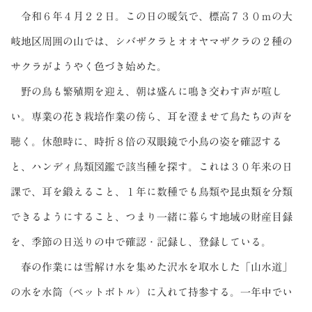
令和６年４月２２日。この日の暖気で、標高７３０ｍの大
岐地区周囲の山では、シバザクラとオオヤマザクラの２種の
サクラがようやく色づき始めた。
野の鳥も繁殖期を迎え、朝は盛んに鳴き交わす声が喧し
い。専業の花き栽培作業の傍ら、耳を澄ませて鳥たちの声を
聴く。休憩時に、時折８倍の双眼鏡で小鳥の姿を確認する
と、ハンディ鳥類図鑑で該当種を探す。これは３０年来の日
課で、耳を鍛えること、１年に数種でも鳥類や昆虫類を分類
できるようにすること、つまり一緒に暮らす地域の財産目録
を、季節の日送りの中で確認・記録し、登録している。
春の作業には雪解け水を集めた沢水を取水した「山水道」
の水を水筒（ペットボトル）に入れて持参する。一年中でい