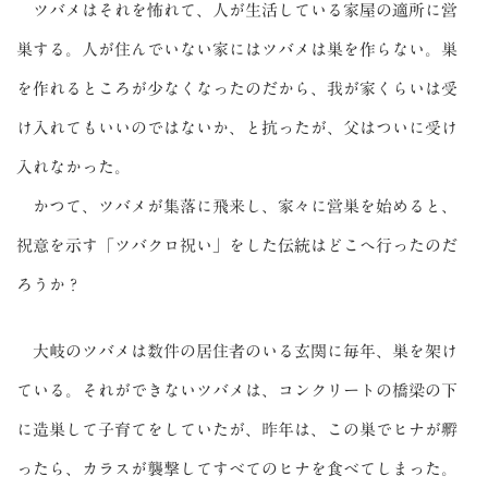
ツバメはそれを怖れて、人が生活している家屋の適所に営
巣する。人が住んでいない家にはツバメは巣を作らない。巣
を作れるところが少なくなったのだから、我が家くらいは受
け入れてもいいのではないか、と抗ったが、父はついに受け
入れなかった。
かつて、ツバメが集落に飛来し、家々に営巣を始めると、
祝意を示す「ツバクロ祝い」をした伝統はどこへ行ったのだ
ろうか？
大岐のツバメは数件の居住者のいる玄関に毎年、巣を架け
ている。それができないツバメは、コンクリートの橋梁の下
に造巣して子育てをしていたが、昨年は、この巣でヒナが孵
ったら、カラスが襲撃してすべてのヒナを食べてしまった。