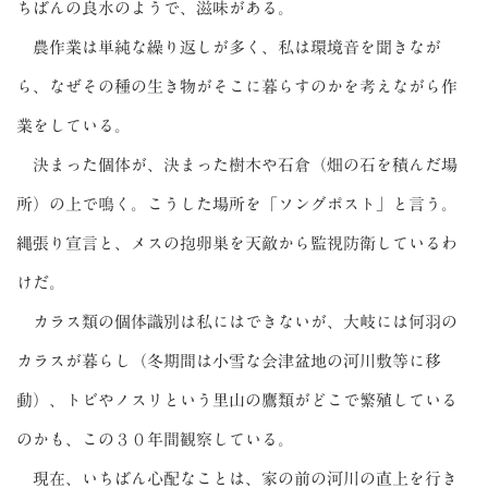
ちばんの良水のようで、滋味がある。
農作業は単純な繰り返しが多く、私は環境音を聞きなが
ら、なぜその種の生き物がそこに暮らすのかを考えながら作
業をしている。
決まった個体が、決まった樹木や石倉（畑の石を積んだ場
所）の上で鳴く。こうした場所を「ソングポスト」と言う。
縄張り宣言と、メスの抱卵巣を天敵から監視防衛しているわ
けだ。
カラス類の個体識別は私にはできないが、大岐には何羽の
カラスが暮らし（冬期間は小雪な会津盆地の河川敷等に移
動）、トビやノスリという里山の鷹類がどこで繁殖している
のかも、この３０年間観察している。
現在、いちばん心配なことは、家の前の河川の直上を行き