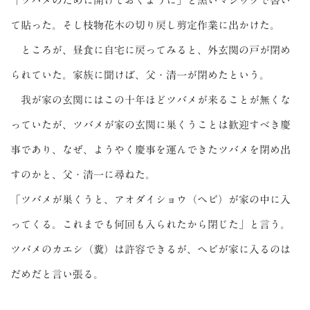
「ツバメのために開けておくように」と黒いマジックで書い
て貼った。そし枝物花木の切り戻し剪定作業に出かけた。
ところが、昼食に自宅に戻ってみると、外玄関の戸が閉め
られていた。家族に聞けば、父・清一が閉めたという。
我が家の玄関にはこの十年ほどツバメが来ることが無くな
っていたが、ツバメが家の玄関に巣くうことは歓迎すべき慶
事であり、なぜ、ようやく慶事を運んできたツバメを閉め出
すのかと、父・清一に尋ねた。
「ツバメが巣くうと、アオダイショウ（ヘビ）が家の中に入
ってくる。これまでも何回も入られたから閉じた」と言う。
ツバメのカエシ（糞）は許容できるが、ヘビが家に入るのは
だめだと言い張る。