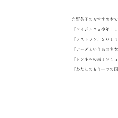
角野英子のおすすめ本で
『ルイジンニョ少年」１
『ラストラン』２０１４
『ナーダという名の少女
『トンネルの森１９４５
『わたしのもう一つの国